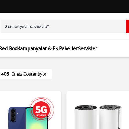
 Red Box
Kampanyalar & Ek Paketler
Servisler
406
Cihaz Gösteriliyor