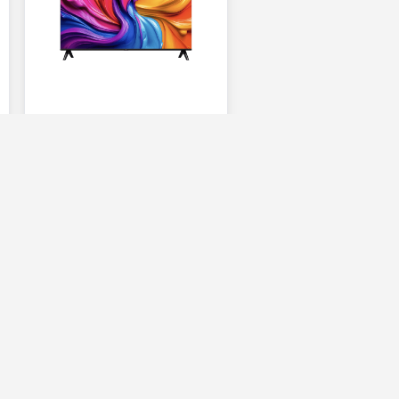
iFFALCON
e
32" 32S55 2K Google
TV
Faturaya ek
Ayda 635 TL'den
başlayan taksitlerle