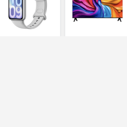
Xiaomi
iFFALCON
Band 10 Pro
40" 40S55 2K Googl
TV
Faturaya ek
Ayda 755 TL'den
Faturaya ek
başlayan taksitlerle
Ayda 785 TL'den
başlayan taksitlerle