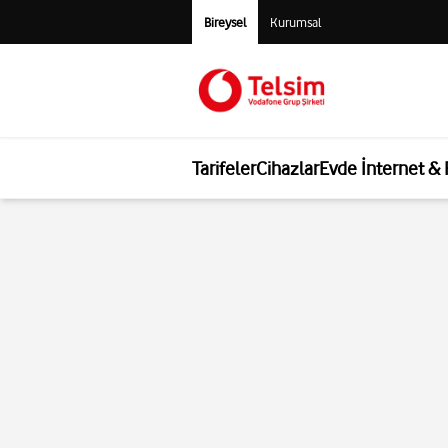
Bireysel
Kurumsal
Tarifeler
Cihazlar
Evde İnternet &