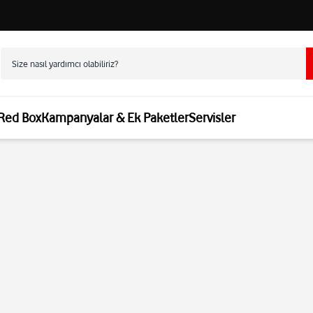
 Red Box
Kampanyalar & Ek Paketler
Servisler