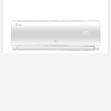
iFFALCON
Elite