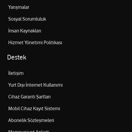
mail adresine ve yetkili kişinin cep telefonuna SMS ile gönderilir.
Yarışmalar
Firmanın bu bilgileri değiştirmek istemesi durumunda, firmanın
mail ile talepte bulunması ile birlikte şifre ve kullanıcı adı
Sosyal Sorumluluk
bildirilen e-mail adresine ve yetkili kişinin cep telefonuna SMS ile
İnsan Kaynakları
gönderileir.
Hizmet Yönetimi Politikası
Destek
İletişim
Yurt Dışı İnternet Kullanımı
Cihaz Garanti Şartları
Mobil Cihaz Kayıt Sistemi
Abonelik Sözleşmeleri