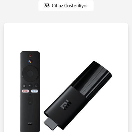
Ev Eşyaları
Wi-Fi ve Ağ
33
Cihaz Gösteriliyor
Eğlence