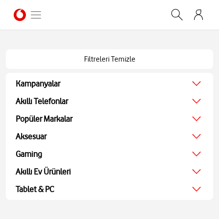
Filtreleri Temizle
Kampanyalar
Ağustos Kampanyası
Akıllı Telefonlar
Ekonomik
Popüler Markalar
Teknolojik
Apple
Aksesuar
Ekran Koruyucu
Samsung
Kulaklıklar
Gaming
Xiaomi
Hoparlörler
JBL
Oyun Konsolu
Akıllı Ev Ürünleri
Akıllı Saatler
Bosch
Oyun Aksesuarları
Powerbank ve Şarj
TV
Tablet & PC
Oyuncu Kulaklıkları
Aohi
Ses Sistemleri
Tablet
Medya Oynatıcı
Bilgisayarlar