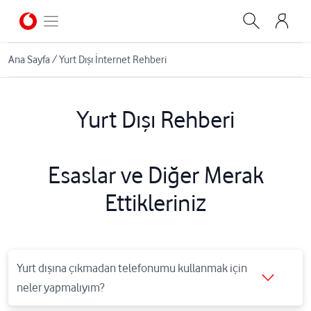
Ana Sayfa
/
Yurt Dışı İnternet Rehberi
Yurt Dışı Rehberi
Esaslar ve Diğer Merak
Ettikleriniz
Hattınızı yurt dışında kullanmak için
www.kktctelsim.com
sitesinde
Yurt dışına çıkmadan telefonumu kullanmak için
Online İşlemler’e Self Servis şifreniz ile giriş yaparak ulaşabilir, üst
neler yapmalıyım?
menüdeki “Ayarlarım” sekmesinde “Uluslararası Arama”yı açık hale
Hattınızı yurt dışında kullanmak için
www.kktctelsim.com
sitesinde