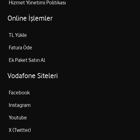
Hizmet Yönetimi Politikası
Güney Kıbrıs’ta kullanmak için internet paketi alabilir miyim?
Faturalı hat abonelerimiz Güney Kıbrıs’a internet kullanımı için
Online İşlemler
haftalık 500 MB internet paketinden yararlanabilirler. Haftalık 500 MB
paketini satın almak için 500 MB yazıp 7075’e SMS gönderebilirsiniz.
TL Yükle
Fatura Öde
Ek Paket Satın Al
Vodafone Siteleri
Facebook
Instagram
Youtube
X (Twitter)