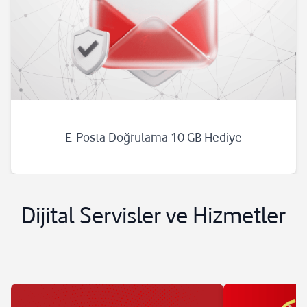
E-Posta Doğrulama 10 GB Hediye
Güney Kıbrıs’ta Roaming
Evde İnternet +2 Kampanyası
Dijital Servisler ve Hizmetler