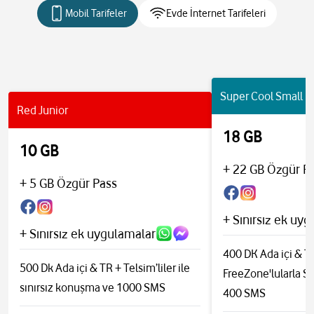
Mobil Tarifeler
Evde İnternet Tarifeleri
Super Cool Small
Red Junior
18 GB
10 GB
+ 22 GB Özgür P
+ 5 GB Özgür Pass
+ Sınırsız ek uy
+ Sınırsız ek uygulamalar
400 DK Ada içi & T
500 Dk Ada içi & TR + Telsim’liler ile
FreeZone'lularla S
sınırsız konuşma
ve 1000 SMS
400 SMS