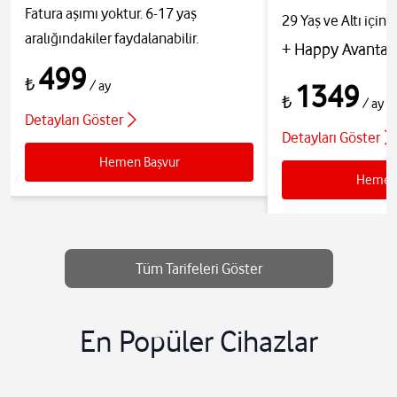
Fatura aşımı yoktur. 6-17 yaş
29 Yaş ve Altı için
aralığındakiler faydalanabilir.
+ Happy Avantajl
499
₺
/ ay
1349
₺
/ ay
Detayları Göster
Detayları Göster
Hemen Başvur
Hemen 
Tüm Tarifeleri Göster
En Popüler Cihazlar