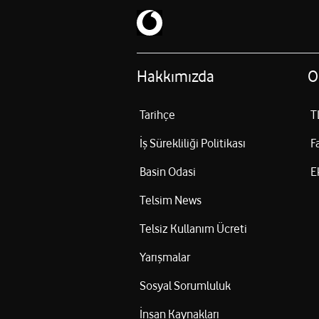
Hakkımızda
O
Tarihçe
T
İş Sürekliliği Politikası
F
Basin Odasi
E
Telsim News
Telsiz Kullanım Ücreti
Yarışmalar
Sosyal Sorumluluk
İnsan Kaynakları