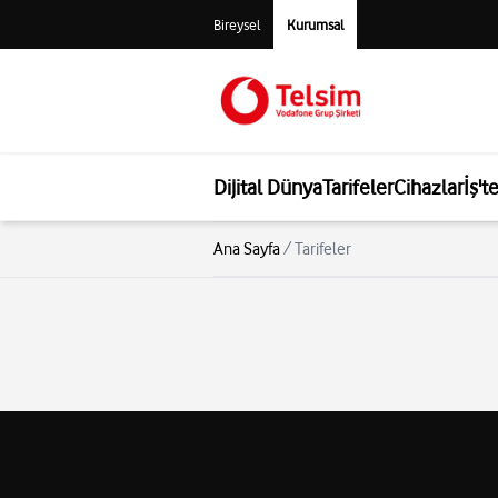
Bireysel
Kurumsal
Dijital Dünya
Tarifeler
Cihazlar
İş't
Ana Sayfa
/
Tarifeler