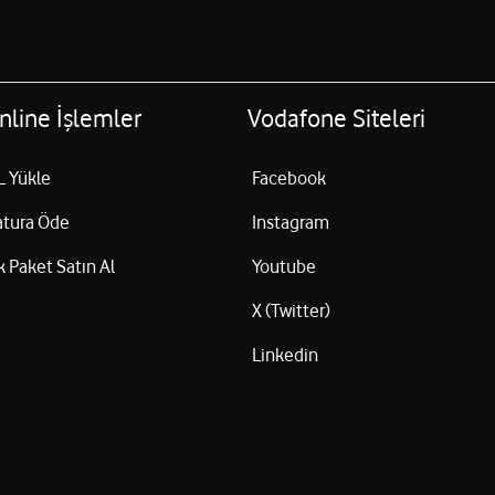
nline İşlemler
Vodafone Siteleri
L Yükle
Facebook
atura Öde
Instagram
k Paket Satın Al
Youtube
X (Twitter)
Linkedin