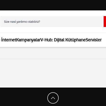
e İnternet
Kampanyalar
V-Hub: Dijital Kütüphane
Servisler