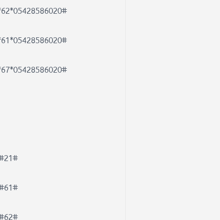
*62*05428586020#
*61*05428586020#
*67*05428586020#
#21#
#61#
#62#