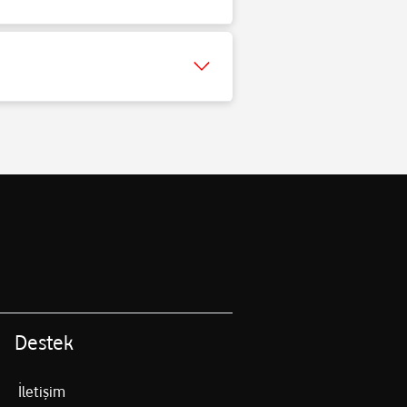
arayı aramış gibi görünür ve
siniz:
Arayanı bildir servisi için dilediğiniz
Destek
İletişim