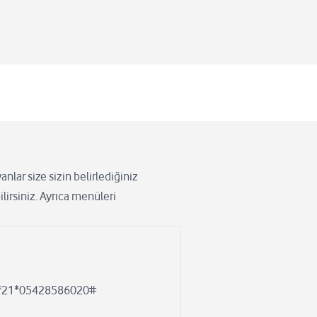
anlar size sizin belirlediğiniz
irsiniz. Ayrıca menüleri
*21*05428586020#