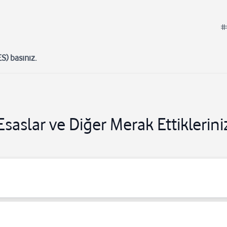
#
S) basınız.
Esaslar ve Diğer Merak Ettiklerini
lendirme **21
05428586020# Size ulaşılamayan durumlar için yönlendir
 **61
05428586020# Telefonunuzun meşgul olduğu durumlar için yönle
me iptali ##21# Cevap veremediğiniz durumlarda ##61# Size ulaşılamay
 tuşuna (YES) basınız.