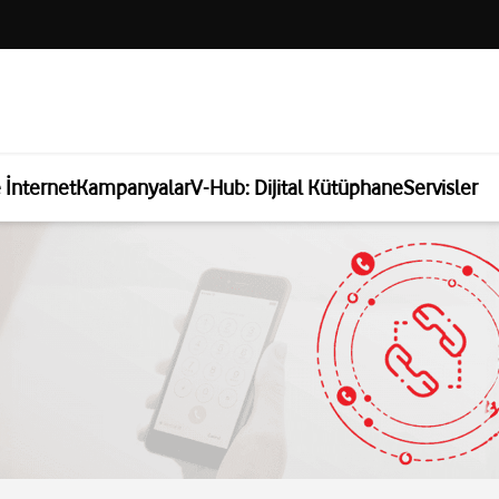
e İnternet
Kampanyalar
V-Hub: Dijital Kütüphane
Servisler