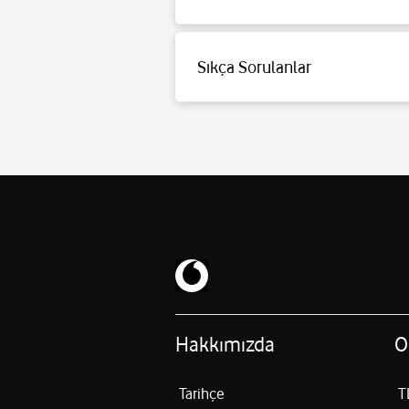
Herhangi bir numaraya yönlendirme yapıld
ücretlendirilir. Yönlendirilen numaraya he
Sıkça Sorulanlar
Kimler Yararlanabilir:
Hattı Aktif durumda o
koşulda yönlendirme yapmanız gerekmek
Hakkımızda
O
Tarihçe
T