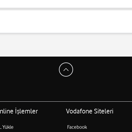
ığı zaman yönlendirme yapan arandığı koşulda kendisi yönlendirilen num
rhangi bir ücret yansımaz. Arayan kişi normal arama ücretini öder.
lan Tüm Kontörlü ve Faturalı Hat sahipleri kullanabilir.
Nasıl Yararlanabilir
tedir.
nline İşlemler
Vodafone Siteleri
L Yükle
Facebook