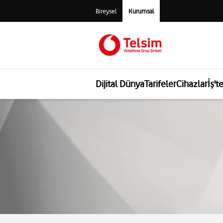
Bireysel
Kurumsal
Dijital Dünya
Tarifeler
Cihazlar
İş't