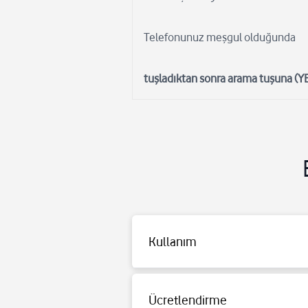
Telefonunuz meşgul olduğunda
tuşladıktan sonra arama tuşuna (YE
Yönlendirme İçin Tüm Aramaları için yön
Kullanım
veremediğiniz durumlar için yönlendirme
sonra arama tuşuna (YES) basınız.
İptal İçin Tüm aramalar için yönlendir
Ücretlendirme
olduğunda ##67# tuşladıktan sonra arama