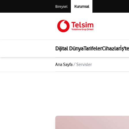
Bireysel
Kurumsal
Dijital Dünya
Tarifeler
Cihazlar
İş't
Ana Sayfa
/
Servisler