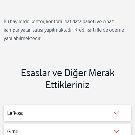
Bu bayilerde kontör, kontörlü hat data paketi ve cihaz
kampanyaları satışı yapılmaktadır. Kredi kartı ile de ödeme
yapılabilmektedir.
İLETİŞİM
ADI
ADRES
Esaslar ve Diğer Merak
NUMARASI
Ettikleriniz
Teminal
Gazeteci Kemal Aşık
905488823702
Silver
Caddesi, Lefkoşa
İLETİŞİM
Silver
ADI
ADRES
Address
PhoneNumber
NUMARASI
Samtel
Bedrettin demirel caddesi
Shop
Lefkoşa
905488585555
Shop
Merit Hotel karşısı Lefkoşa
İsmet İnönü bulvarı
Şht.Süleyman Uluçamgil
Safeline
Girne
Aykın
mümtaz apt no:4
905428511479
Gazeteci Kemal Aşık