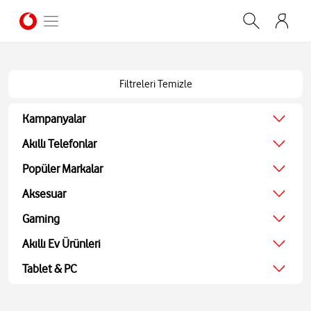
Filtreleri Temizle
Kampanyalar
Ağustos Kampanyası
Akıllı Telefonlar
Ekonomik
Popüler Markalar
Teknolojik
Apple
Aksesuar
Ekran Koruyucu
Samsung
Kulaklıklar
Gaming
Xiaomi
Hoparlörler
JBL
Oyun Konsolu
Akıllı Ev Ürünleri
Akıllı Saatler
Bosch
Oyun Aksesuarları
Powerbank ve Şarj
TV
Tablet & PC
Oyuncu Kulaklıkları
Aohi
Ses Sistemleri
Tablet
Medya Oynatıcı
Bilgisayarlar