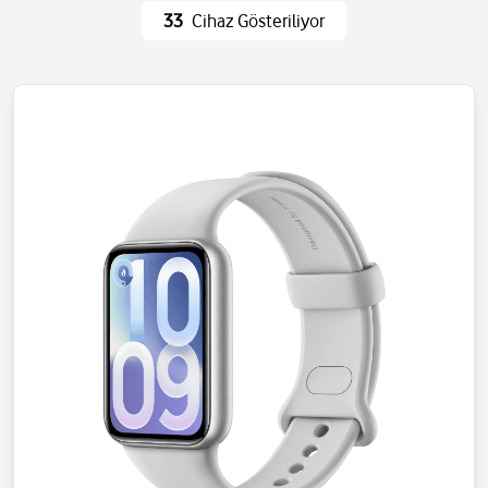
Ev Eşyaları
Wi-Fi ve Ağ
33
Cihaz Gösteriliyor
Eğlence