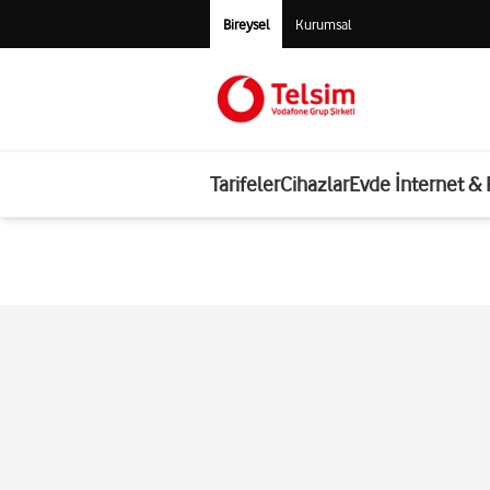
Bireysel
Kurumsal
Tarifeler
Cihazlar
Evde İnternet &