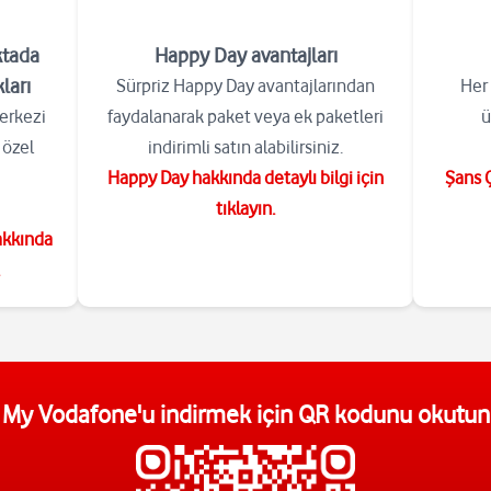
ktada
Happy Day avantajları
ları
Sürpriz Happy Day avantajlarından
Her 
merkezi
faydalanarak paket veya ek paketleri
ü
 özel
indirimli satın alabilirsiniz.
Happy Day hakkında detaylı bilgi için
Şans Ç
tıklayın.
akkında
.
My Vodafone'u indirmek için QR kodunu okutun