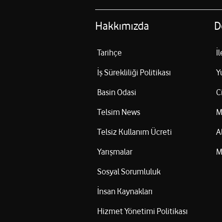
Hakkımızda
D
Tarihçe
İ
İş Sürekliliği Politikası
Y
Basin Odasi
C
Telsim News
M
Telsiz Kullanım Ücreti
A
Yarışmalar
M
Sosyal Sorumluluk
İnsan Kaynakları
Hizmet Yönetimi Politikası