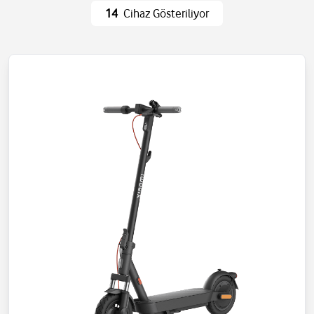
Ev Eşyaları
Wi-Fi ve Ağ
14
Cihaz Gösteriliyor
Eğlence