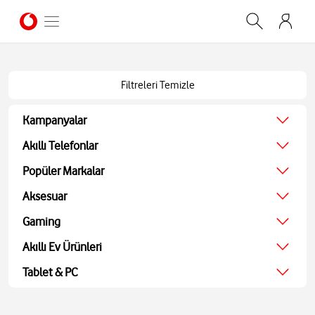
Filtreleri Temizle
Kampanyalar
Ağustos Kampanyası
Akıllı Telefonlar
Ekonomik
Popüler Markalar
Teknolojik
Apple
Aksesuar
Ekran Koruyucu
Samsung
Kulaklıklar
Gaming
Xiaomi
Hoparlörler
JBL
Oyun Konsolu
Akıllı Ev Ürünleri
Akıllı Saatler
Bosch
Oyun Aksesuarları
Powerbank ve Şarj
TV
Tablet & PC
Oyuncu Kulaklıkları
Aohi
Ses Sistemleri
Tablet
Medya Oynatıcı
Bilgisayarlar