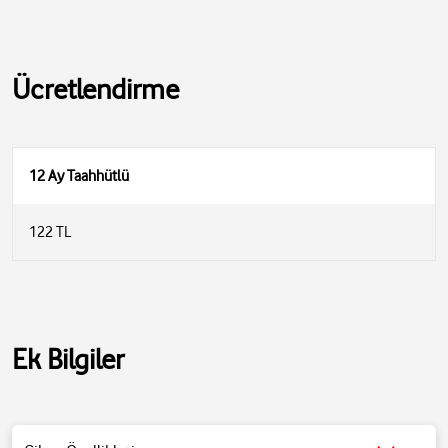
Ücretlendirme
12 Ay Taahhütlü
122 TL
Ek Bilgiler
Türü :
Kulak İçi
TWS :
Var