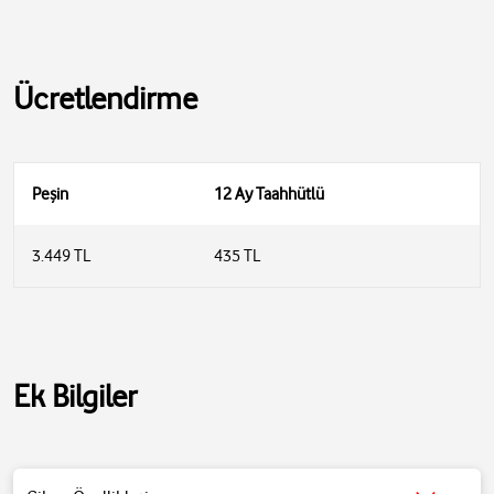
Ücretlendirme
Peşin
12 Ay Taahhütlü
3.449 TL
435 TL
Ek Bilgiler
Ses Kalitesi: JBL Pure Bass ses teknolojisi, 10mm dinamik sürücüler,
JBL Spatial Sound
Aktif Gürültü Engelleme: Adaptive Noise Cancelling ve Smart
Ambient teknolojisi