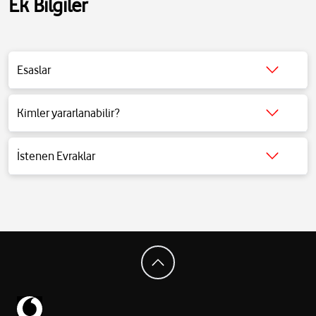
Ek Bilgiler
Esaslar
Detaylı bilgi için
tıklayınız
.
Kimler yararlanabilir?
Detaylı bilgi için
tıklayınız
.
İstenen Evraklar
Detaylı bilgi için
tıklayınız
.