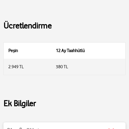
Ücretlendirme
Peşin
12 Ay Taahhütlü
2.949 TL
380 TL
Ek Bilgiler
Teknik Özellikler
Ad: Xiaomi Water Ionic Hair Dryer H500 Model: CMJ03LX Nominal
Gerilim: 220 V~ Nominal Frekans: 50 - 60 Hz Nominal Güç: 1800 W