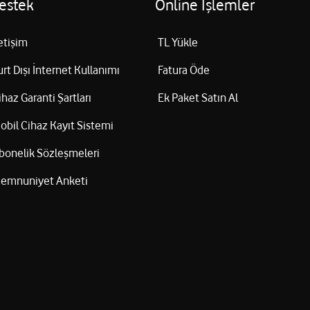
estek
Online İşlemler
letişim
TL Yükle
urt Dışı İnternet Kullanımı
Fatura Öde
ihaz Garanti Şartları
Ek Paket Satın Al
obil Cihaz Kayıt Sistemi
bonelik Sözleşmeleri
emnuniyet Anketi