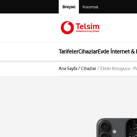
Bireysel
Kurumsal
Tarifeler
Cihazlar
Evde İnternet &
Ana Sayfa
/
Cihazlar
/
Ekran Koruyucu - P