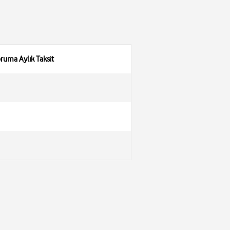
ruma Aylık Taksit
al edemez veya bir alt pakete geçiş
rken sonlandırma ücreti yansıtılacaktır.