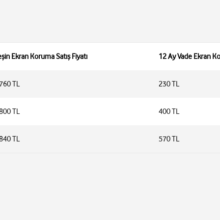
şin Ekran Koruma Satış Fiyatı
12 Ay Vade Ekran Ko
.760 TL
230 TL
.800 TL
400 TL
.840 TL
570 TL
nden nakit ödemeyle veya tarifeye ek 12 ay taahhütle yararlanabilirler.
e yararlanan Telsim müşterileri, sözleşme süresi boyunca paketlerini ipt
 geçiş yapabilirler.
üşterilerin faturalarına kalan ödeme ayları x aylık hizmet bedeli kadar e