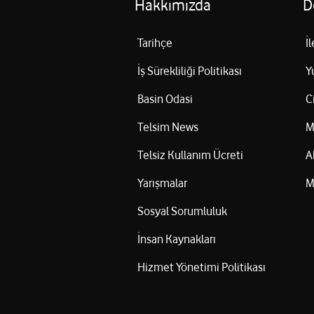
Hakkımızda
D
Tarihçe
İ
İş Sürekliliği Politikası
Y
Basin Odasi
C
Telsim News
M
Telsiz Kullanım Ücreti
A
Yarışmalar
M
Sosyal Sorumluluk
İnsan Kaynakları
Hizmet Yönetimi Politikası