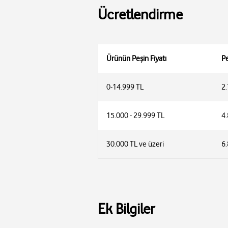
Ücretlendirme
Ürünün Peşin Fiyatı
Pe
0-14.999 TL
2
15.000 - 29.999 TL
4
30.000 TL ve üzeri
6
• Telsim müşterileri, Ekran Koruma Paketi
• Ekran Koruma Paketinden 12 ay taahhütl
Ek Bilgiler
yapamazlar. Fakat dilerlerse bir üst pakete
• Taahhüt kampanyasını iptal eden Telsim m