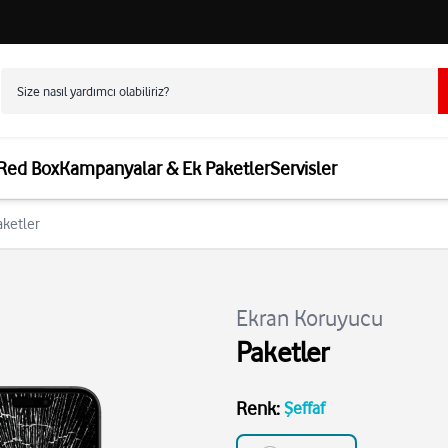
 Red Box
Kampanyalar & Ek Paketler
Servisler
aketler
Ekran Koruyucu
Paketler
Renk
:
Şeffaf