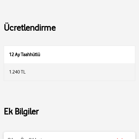
Ücretlendirme
12 Ay Taahhütlü
1.240 TL
• Divoom Pixoo Cyberbag, LED ekranlı bir sırt çantasıdır.
Ek Bilgiler
• Ön panelinde yer alan özelleştirilebilir LED ekran sayesinde
çantanızı, kişisel tasarımlar, animasyonlar ve mesajlarla
kişiselleştirebilirsiniz.
• Divoom uygulaması ile senkronize çalışan bu ekran, kullanım