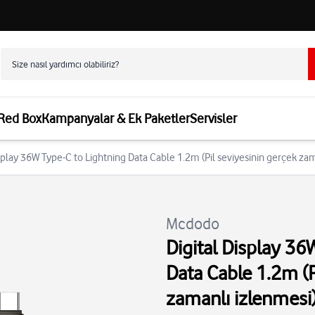
 Red Box
Kampanyalar & Ek Paketler
Servisler
splay 36W Type-C to Lightning Data Cable 1.2m (Pil seviyesinin gerçek za
Mcdodo
Digital Display 36
Data Cable 1.2m (P
zamanlı izlenmesi