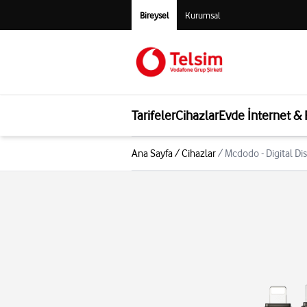
Bireysel
Kurumsal
Tarifeler
Cihazlar
Evde İnternet &
Ana Sayfa
/
Cihazlar
/
Mcdodo - Digital Di