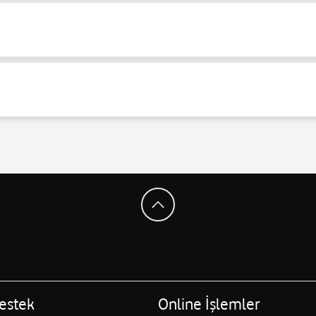
estek
Online İşlemler