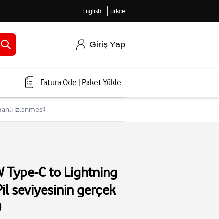
English
Türkçe
Giriş Yap
Fatura Öde
|
Paket Yükle
manlı izlenmesi)
W Type-C to Lightning
il seviyesinin gerçek
)