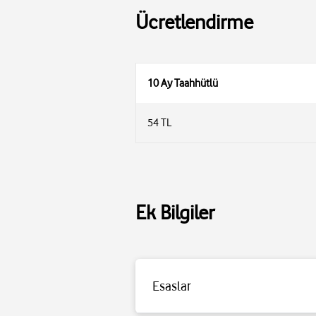
Ücretlendirme
10 Ay Taahhütlü
54 TL
Ek Bilgiler
Esaslar
Detaylı bilgi için tıklayınız.