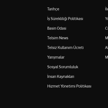
Tarihçe
İ
İş Sürekliliği Politikası
Y
Basin Odasi
C
Telsim News
M
Telsiz Kullanım Ücreti
A
Yarışmalar
M
Sosyal Sorumluluk
İnsan Kaynakları
Hizmet Yönetimi Politikası