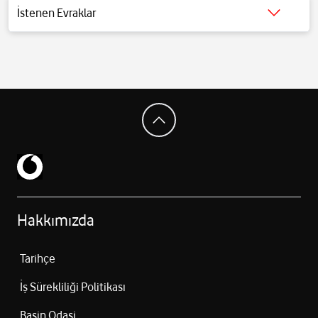
kaliteli bir uyku sonrası kendinizi tamamen yenilenmiş hissedersiniz.
İstenen Evraklar
Ayrıca normal soğutma moduna göre daha az enerji tüketir. Odanızın
Detaylı bilgi için tıklayınız.
Her Noktasını Soğutun
2 Yönlü Otomatik Salınım — Odanızın her köşesinde eşit sıcaklıkta
rahat bir ortam yaratın. 2 Yönlü Otomatik Salınım işlevi hava akış
yönünü otomatik olarak kontrol eder, böylece hava odaya hızlı ve
eşit bir şekilde dağıtılır. Maksimum konfor sağlamak için soğuk veya
sıcak havayı daha ileri ve her yöne iletebilir.
Hakkımızda
Tarihçe
İş Sürekliliği Politikası
Basin Odasi