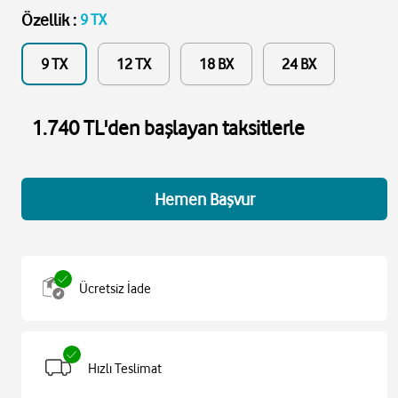
Özellik
:
9 TX
9 TX
12 TX
18 BX
24 BX
1.740 TL'den başlayan taksitlerle
Hemen Başvur
Ücretsiz İade
Hızlı Teslimat