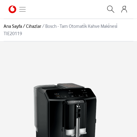
Ana Sayfa
/
Cihazlar
/
Bosch - Tam Otomati̇k Kahve Maki̇nesi̇
TIE20119