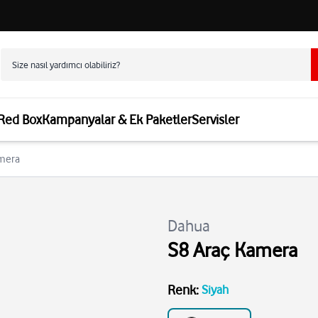
 Red Box
Kampanyalar & Ek Paketler
Servisler
amera
Dahua
S8 Araç Kamera
Renk
:
Siyah