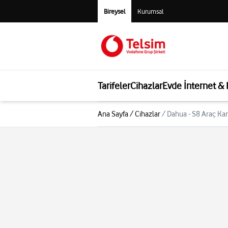
Bireysel
Kurumsal
Tarifeler
Cihazlar
Evde İnternet &
Ana Sayfa
/
Cihazlar
/
Dahua - S8 Araç K