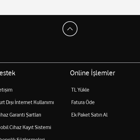
estek
Online İşlemler
letişim
TL Yükle
urt Dışı İnternet Kullanımı
Fatura Öde
ihaz Garanti Şartları
Ek Paket Satın Al
obil Cihaz Kayıt Sistemi
bonelik Sözleşmeleri