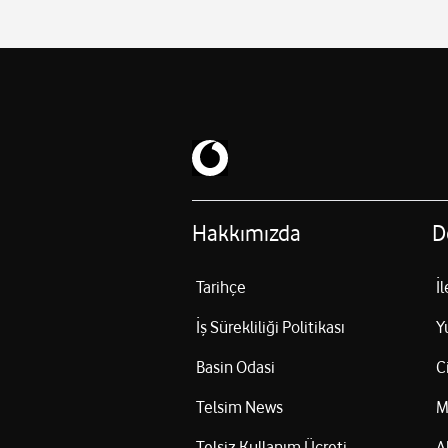
Hakkımızda
D
Tarihçe
İ
İş Sürekliliği Politikası
Y
Basin Odasi
C
Telsim News
M
Telsiz Kullanım Ücreti
A