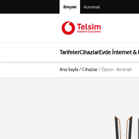
Bireysel
Kurumsal
Tarifeler
Cihazlar
Evde İnternet &
Ana Sayfa
/
Cihazlar
/
Dyson - Airstrait