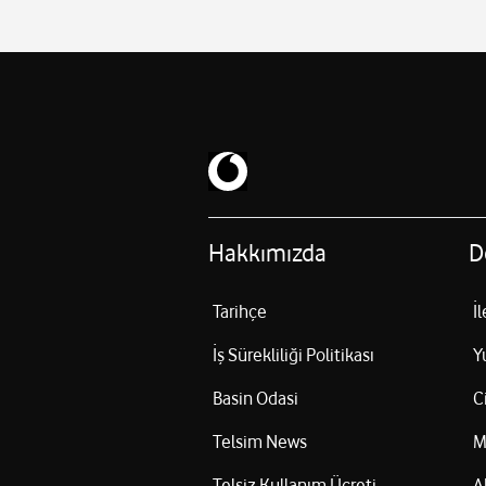
Hakkımızda
D
Tarihçe
İ
İş Sürekliliği Politikası
Y
Basin Odasi
C
Telsim News
M
Telsiz Kullanım Ücreti
A