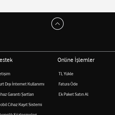
estek
Online İşlemler
letişim
TL Yükle
urt Dışı İnternet Kullanımı
Fatura Öde
ihaz Garanti Şartları
Ek Paket Satın Al
obil Cihaz Kayıt Sistemi
bonelik Sözleşmeleri