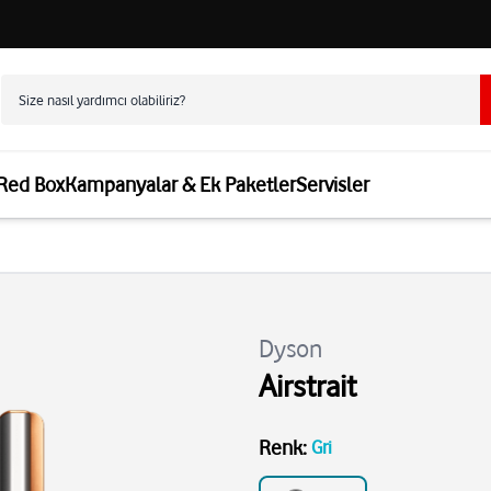
 Red Box
Kampanyalar & Ek Paketler
Servisler
Dyson
Airstrait
Renk
:
Gri