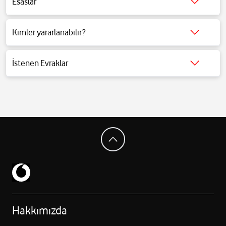
Esaslar
Detaylı bilgi için
tıklayınız
.
Kimler yararlanabilir?
Detaylı bilgi için
tıklayınız
.
İstenen Evraklar
Detaylı bilgi için
tıklayınız
.
Hakkımızda