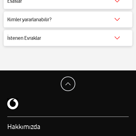
Esaslar
Detaylı bilgi için
tıklayınız
.
Kimler yararlanabilir?
Detaylı bilgi için
tıklayınız
.
İstenen Evraklar
Detaylı bilgi için
tıklayınız
.
Hakkımızda