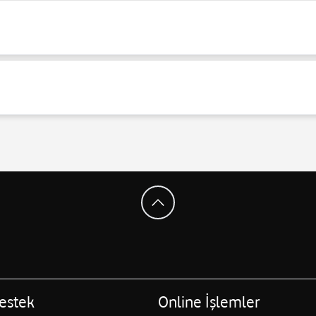
estek
Online İşlemler