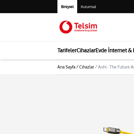
Bireysel
Kurumsal
Tarifeler
Cihazlar
Evde İnternet &
Ana Sayfa
/
Cihazlar
/
Aohi - The Future 