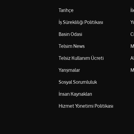
Tarihçe
İ
İş Sürekliliği Politikası
Y
Basin Odasi
C
Telsim News
M
Telsiz Kullanım Ücreti
A
Yarışmalar
M
Sosyal Sorumluluk
İnsan Kaynakları
Hizmet Yönetimi Politikası