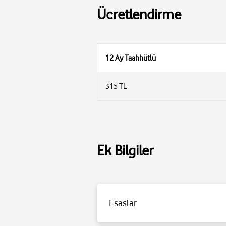
Ücretlendirme
12 Ay Taahhütlü
315 TL
Ek Bilgiler
Esaslar
Detaylı bilgi için
tıklayınız
.