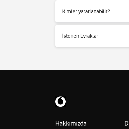
Kimler yararlanabilir?
Detaylı bilgi için
tıklayınız
.
İstenen Evraklar
Detaylı bilgi için
tıklayınız
.
Hakkımızda
D