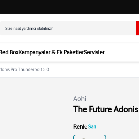
 Red Box
Kampanyalar & Ek Paketler
Servisler
Adonis Pro Thunderbolt 5.0
Aohi
The Future Adonis
Renk
:
Sarı