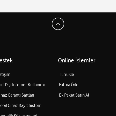
estek
Online İşlemler
letişim
TL Yükle
urt Dışı İnternet Kullanımı
Fatura Öde
ihaz Garanti Şartları
Ek Paket Satın Al
obil Cihaz Kayıt Sistemi
bonelik Sözleşmeleri