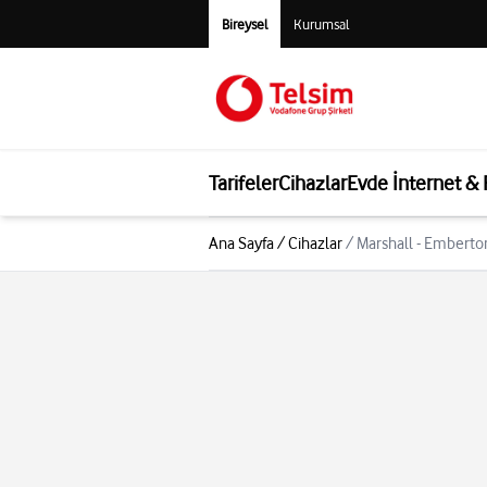
Bireysel
Kurumsal
Tarifeler
Cihazlar
Evde İnternet &
Ana Sayfa
/
Cihazlar
/
Marshall - Emberto