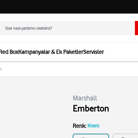
 Red Box
Kampanyalar & Ek Paketler
Servisler
n
Marshall
Emberton
Renk
:
Krem