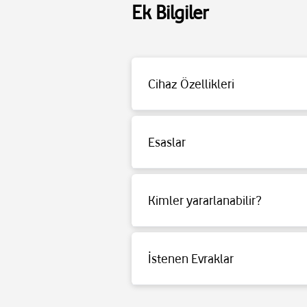
Ek Bilgiler
Cihaz Özellikleri
MARSHALL ZD.1001908 EMBERTON Cihaz Ö
Çıkış Gücü: 20 W Suya Dayanıklı: Evet Müzi
Mesafesi: 10 m Genişlik: 16 cm Yükseklik: 7
Esaslar
Detaylı bilgi için tıklayınız.
Kimler yararlanabilir?
Detaylı bilgi için tıklayınız.
İstenen Evraklar
Detaylı bilgi için tıklayınız.