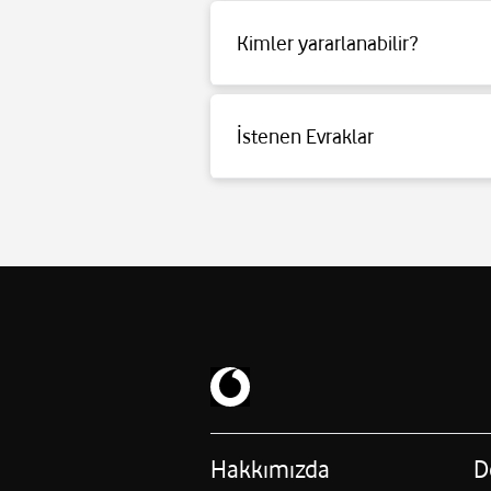
Kimler yararlanabilir?
Detaylı bilgi için
tıklayınız
.
İstenen Evraklar
Detaylı bilgi için
tıklayınız
.
Hakkımızda
D