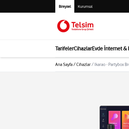
Bireysel
Kurumsal
Tarifeler
Cihazlar
Evde İnternet &
Ana Sayfa
/
Cihazlar
/
Ikarao - Partybox 