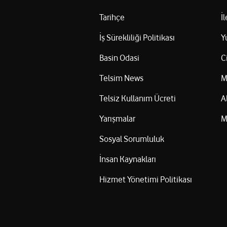
Tarihçe
İ
İş Sürekliliği Politikası
Y
Basin Odasi
C
Telsim News
M
Telsiz Kullanım Ücreti
A
Yarışmalar
M
Sosyal Sorumluluk
İnsan Kaynakları
Hizmet Yönetimi Politikası