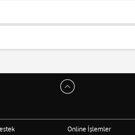
estek
Online İşlemler