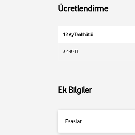
Ücretlendirme
12 Ay Taahhütlü
3.430 TL
Ek Bilgiler
Esaslar
Detaylı bilgi için
tıklayınız
.