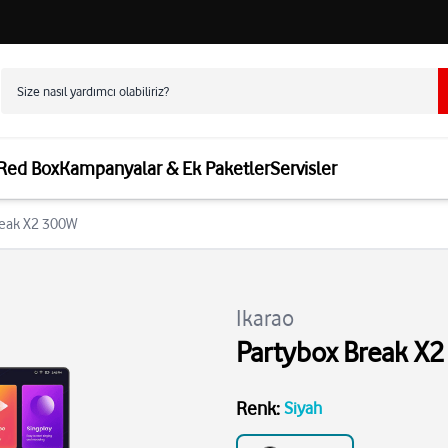
 Red Box
Kampanyalar & Ek Paketler
Servisler
Break X2 300W
Ikarao
Partybox Break X
Renk
:
Siyah