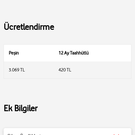
Ücretlendirme
Peşin
12 Ay Taahhütlü
3.069 TL
420 TL
Ek Bilgiler
Ses Kalitesi: JBL Pure Bass ses teknolojisi, 6.8mm dinamik sürücüler
Gürültü Engelleme: Aktif Gürültü Engelleme ve Smart Ambient
teknolojisi
Mikrofonlar: 4 mikrofon (her kulaklıkta 2 adet) ile net ve berrak