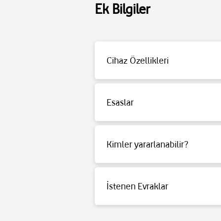
Ek Bilgiler
Sürücü Tipi Dinamik
Cihaz Özellikleri
Sürücü Empedansı 32 Ω
Frekans Cevabı 20 Hz – 20 Khz
Sürücüler 40 mm
Esaslar
Çalma Süresi 100 Saatte kadar Kablosuz
Detaylı bilgi için
tıklayınız
.
Kimler yararlanabilir?
Detaylı bilgi için
tıklayınız
.
İstenen Evraklar
Detaylı bilgi için
tıklayınız
.