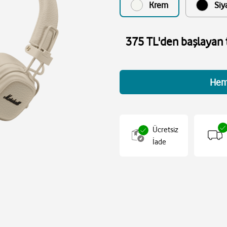
Krem
Siy
375 TL'den başlayan t
Hem
Ücretsiz
İade