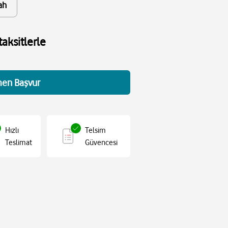
ah
aksitlerle
en Başvur
Hızlı
Telsim
Teslimat
Güvencesi