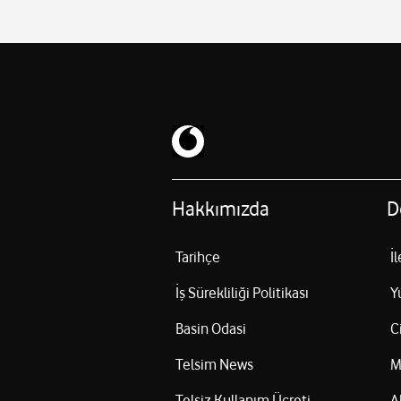
Hakkımızda
D
Tarihçe
İ
İş Sürekliliği Politikası
Y
Basin Odasi
C
Telsim News
M
Telsiz Kullanım Ücreti
A