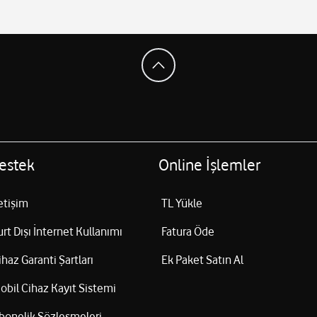
estek
Online İşlemler
letişim
TL Yükle
urt Dışı İnternet Kullanımı
Fatura Öde
ihaz Garanti Şartları
Ek Paket Satın Al
obil Cihaz Kayıt Sistemi
bonelik Sözleşmeleri