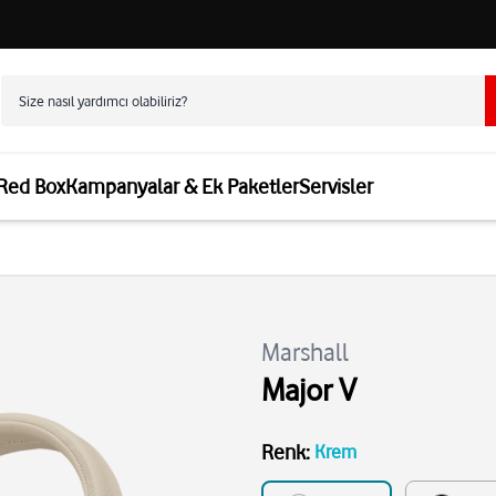
 Red Box
Kampanyalar & Ek Paketler
Servisler
Marshall
Major V
Renk
:
Krem