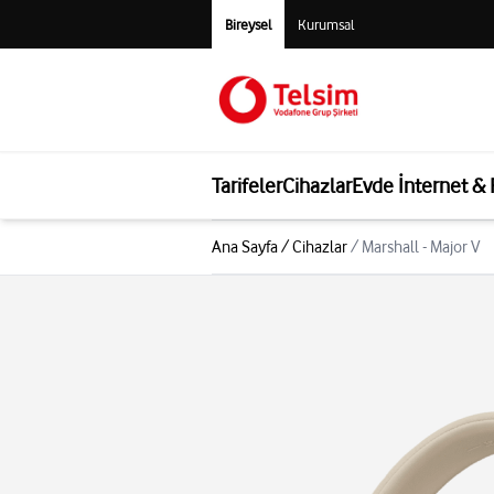
Bireysel
Kurumsal
Tarifeler
Cihazlar
Evde İnternet &
Ana Sayfa
/
Cihazlar
/
Marshall - Major V