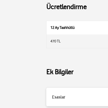
Ücretlendirme
12 Ay Taahhütlü
470 TL
Ek Bilgiler
Esaslar
Detaylı bilgi için
tıklayınız
.