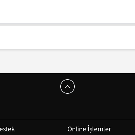
estek
Online İşlemler