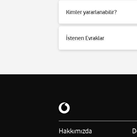
Kimler yararlanabilir?
Detaylı bilgi için
tıklayınız
.
İstenen Evraklar
Detaylı bilgi için
tıklayınız
.
Hakkımızda
D