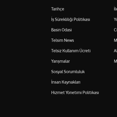
Tarihçe
İ
İş Sürekliliği Politikası
Y
Basin Odasi
C
Telsim News
M
Telsiz Kullanım Ücreti
A
Yarışmalar
M
Sosyal Sorumluluk
İnsan Kaynakları
Hizmet Yönetimi Politikası