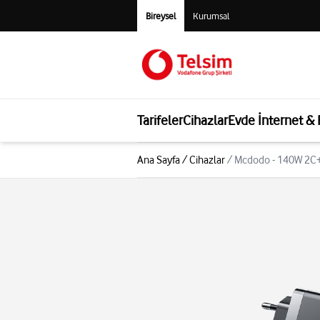
Bireysel
Kurumsal
Tarifeler
Cihazlar
Evde İnternet &
Ana Sayfa
/
Cihazlar
/
Mcdodo - 140W 2C+