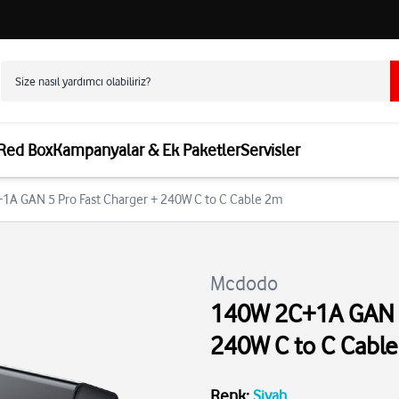
 Red Box
Kampanyalar & Ek Paketler
Servisler
1A GAN 5 Pro Fast Charger + 240W C to C Cable 2m
Mcdodo
140W 2C+1A GAN 5
240W C to C Cabl
Renk
:
Siyah