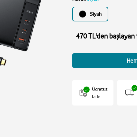
Siyah
470 TL'den başlayan t
Hem
Ücretsiz
İade