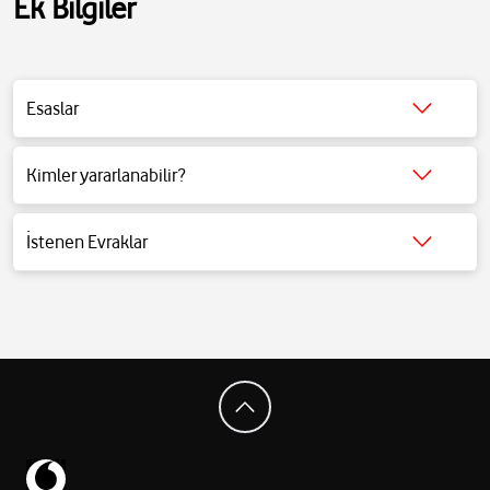
Ek Bilgiler
Esaslar
Detaylı bilgi için
tıklayınız
.
Kimler yararlanabilir?
Detaylı bilgi için
tıklayınız
.
İstenen Evraklar
Detaylı bilgi için
tıklayınız
.