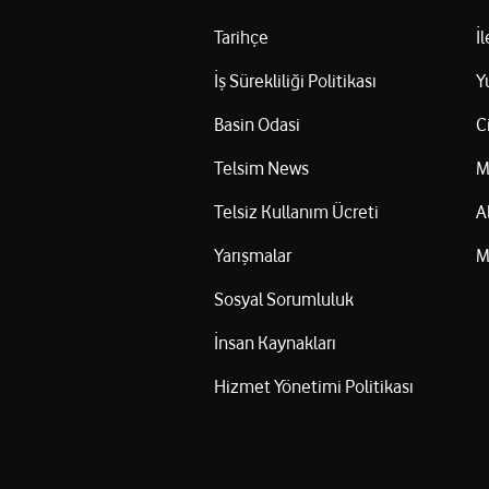
Tarihçe
İ
İş Sürekliliği Politikası
Y
Basin Odasi
C
Telsim News
M
Telsiz Kullanım Ücreti
A
Yarışmalar
M
Sosyal Sorumluluk
İnsan Kaynakları
Hizmet Yönetimi Politikası