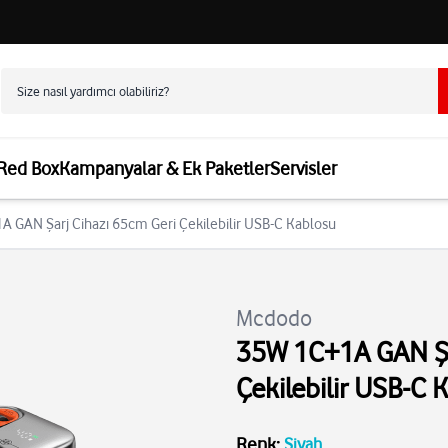
 Red Box
Kampanyalar & Ek Paketler
Servisler
 GAN Şarj Cihazı 65cm Geri Çekilebilir USB-C Kablosu
Mcdodo
35W 1C+1A GAN Şa
Çekilebilir USB-C 
Renk
:
Siyah