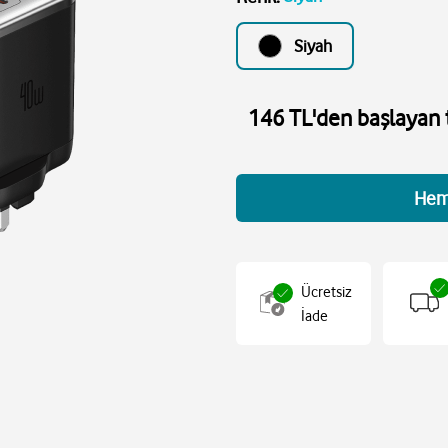
Siyah
146 TL'den başlayan t
Hem
Ücretsiz
İade