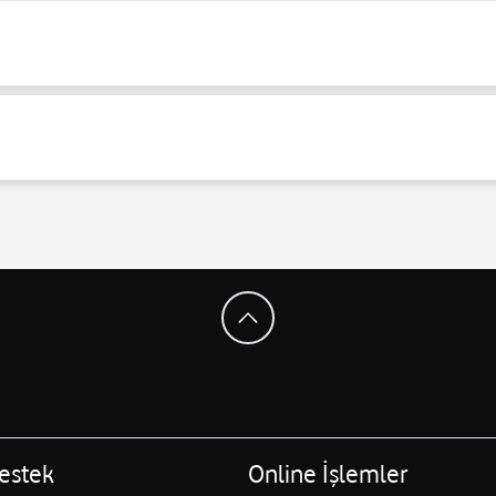
estek
Online İşlemler