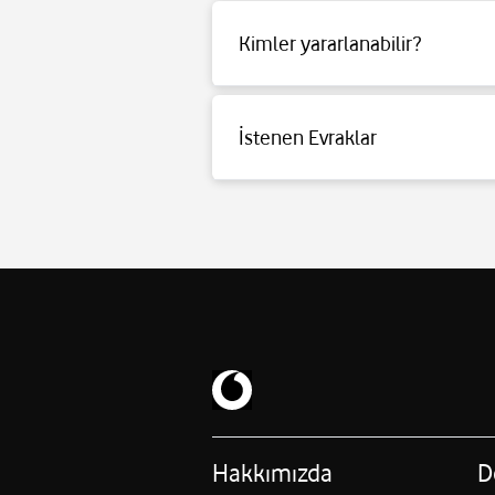
Kimler yararlanabilir?
Detaylı bilgi için
tıklayınız
.
İstenen Evraklar
Detaylı bilgi için
tıklayınız
.
Hakkımızda
D