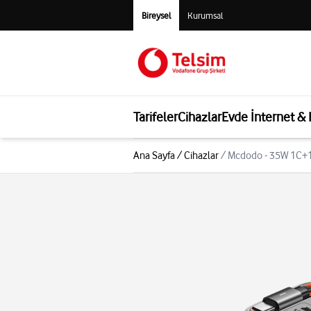
Bireysel
Kurumsal
Tarifeler
Cihazlar
Evde İnternet &
Ana Sayfa
/
Cihazlar
/
Mcdodo - 35W 1C+1A