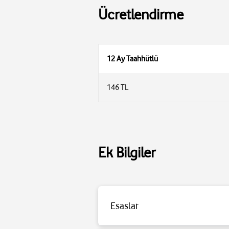
Ücretlendirme
12 Ay Taahhütlü
146 TL
Ek Bilgiler
Esaslar
Detaylı bilgi için
tıklayınız
.