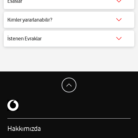
Esaslar
Detaylı bilgi için
tıklayınız
.
Kimler yararlanabilir?
Detaylı bilgi için
tıklayınız
.
İstenen Evraklar
Detaylı bilgi için
tıklayınız
.
Hakkımızda