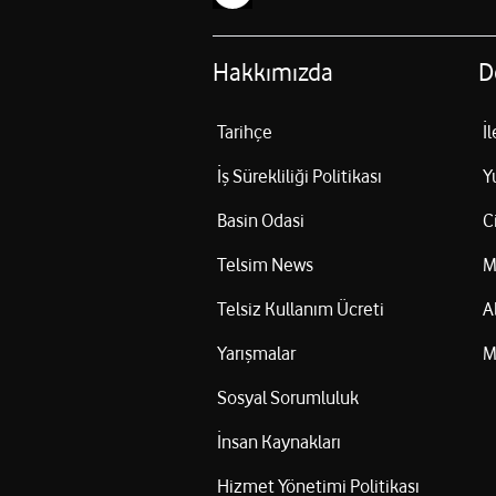
Hakkımızda
D
Tarihçe
İ
İş Sürekliliği Politikası
Y
Basin Odasi
C
Telsim News
M
Telsiz Kullanım Ücreti
A
Yarışmalar
M
Sosyal Sorumluluk
İnsan Kaynakları
Hizmet Yönetimi Politikası