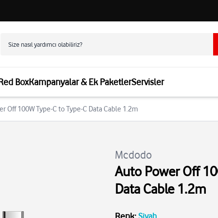
 Red Box
Kampanyalar & Ek Paketler
Servisler
r Off 100W Type-C to Type-C Data Cable 1.2m
Mcdodo
Auto Power Off 10
Data Cable 1.2m
Renk
:
Siyah