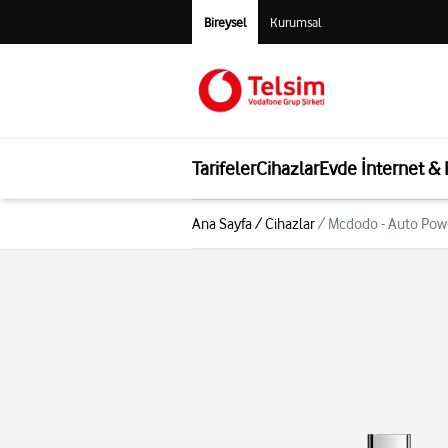
Bireysel
Kurumsal
Tarifeler
Cihazlar
Evde İnternet &
Ana Sayfa
/
Cihazlar
/
Mcdodo - Auto Powe