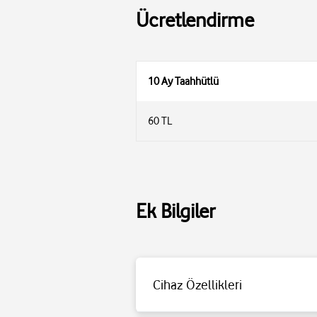
Ücretlendirme
10 Ay Taahhütlü
60 TL
Ek Bilgiler
• Aboneler bu kampanyadan, 3-6-9-10 ve 12
kriterlerine uymayan aboneler peşin olar
• Kampanyadan taahhütlü olarak yararlana
doğrultusunda üst pakete geçebilir
Cihaz Özellikleri
• Abonenin tarife kapsamında kazandığı ay
• İlgili taahhüt süresi dolmadan hattını v