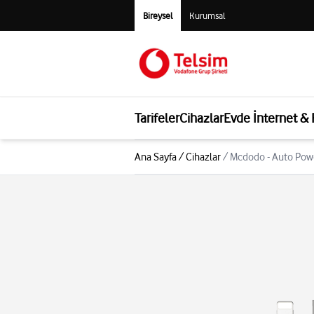
Bireysel
Kurumsal
Tarifeler
Cihazlar
Evde İnternet &
Ana Sayfa
/
Cihazlar
/
Mcdodo - Auto Powe