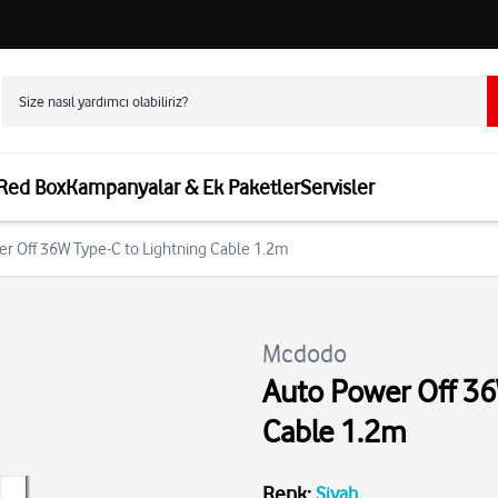
 Red Box
Kampanyalar & Ek Paketler
Servisler
r Off 36W Type-C to Lightning Cable 1.2m
Mcdodo
Auto Power Off 36
Cable 1.2m
Renk
:
Siyah