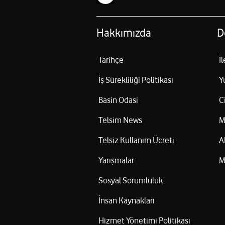
Hakkımızda
D
Tarihçe
İ
İş Sürekliliği Politikası
Y
Basin Odasi
C
Telsim News
M
Telsiz Kullanım Ücreti
A
Yarışmalar
M
Sosyal Sorumluluk
İnsan Kaynakları
Hizmet Yönetimi Politikası