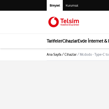
Bireysel
Kurumsal
Tarifeler
Cihazlar
Evde İnternet &
Ana Sayfa
/
Cihazlar
/
Mcdodo - Type-C to