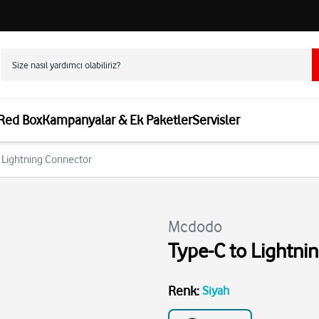
 Red Box
Kampanyalar & Ek Paketler
Servisler
 Lightning Connector
Mcdodo
Type-C to Lightni
Renk
:
Siyah