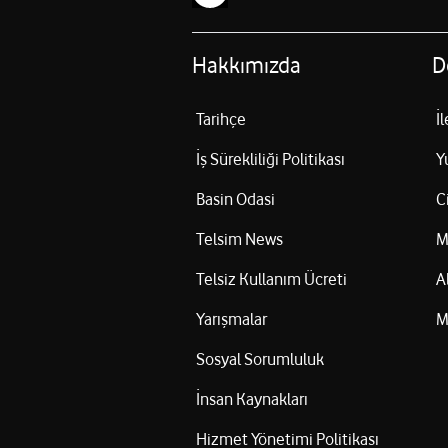
Hakkımızda
D
Tarihçe
İ
İş Sürekliliği Politikası
Y
Basin Odasi
C
Telsim News
M
Telsiz Kullanım Ücreti
A
Yarışmalar
M
Sosyal Sorumluluk
İnsan Kaynakları
Hizmet Yönetimi Politikası