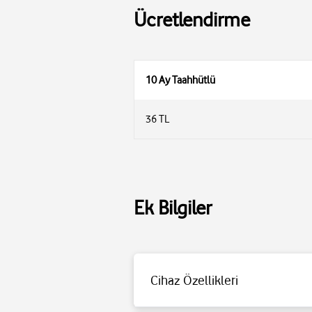
Ücretlendirme
10 Ay Taahhütlü
36 TL
Ek Bilgiler
Cihaz Özellikleri
Type-C’den Lightning Konnektörüne