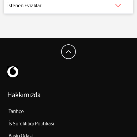
200 mm (8x optik zoom)
İstenen Evraklar
Tetraprism tasarım, 3D sensör kaydırmalı OIS
Detaylı bilgi için
tıklayınız
.
Zoom: 16x optik zoom aralığı, 40x dijital zoom
Video: 4K Dolby Vision (120 fps’ye kadar)
ProRes, ProRAW, Apple Log 2
Sinematik mod, Hareket modu, Uzamsal video
Ön Kamera: 18 MP Center Stage Kamera (ƒ/1.9)
Otomatik netleme, Retina Flash
4K Dolby Vision video kaydı
Portre modu, Animoji/Memoji, Gece modu
5G (sub-6 GHz ve mmWave)
Wi-Fi 7, Bluetooth 6, NFC
Ultra Wideband (2. nesil)
Hakkımızda
USB-C (USB 3, DisplayPort desteği)
Tarihçe
İş Sürekliliği Politikası
Basin Odasi