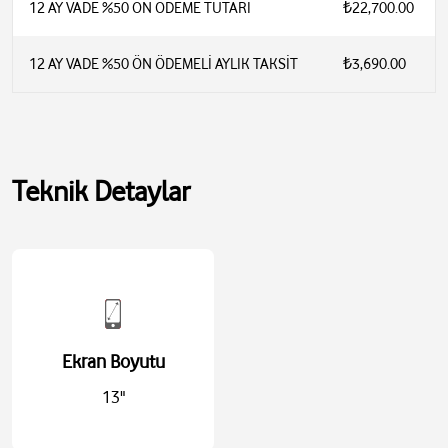
12 AY VADE %50 ÖN ÖDEME TUTARI
₺22,700.00
12 AY VADE %50 ÖN ÖDEMELİ AYLIK TAKSİT
₺3,690.00
Teknik Detaylar
Ekran Boyutu
13"
Apple A18 Pro çip (6 çekirdek CPU: 2 performans + 4 verimlilik)