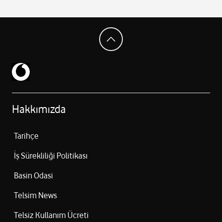
1080p FaceTime HD kamera
Çift mikrofon (beamforming)
Çift hoparlör + Dolby Atmos
Magic Keyboard + Multi‑Touch trackpad
Touch ID (256GB modelde yok / 512GB modelde var)
Fansız (sessiz) tasarım
Yaklaşık 1.22 kg ağırlık
Alüminyum kasa (geri dönüştürülmüş malzeme)
macOS işletim sistemi
Hakkımızda
Tarihçe
İş Sürekliliği Politikası
Basin Odasi
Telsim News
Telsiz Kullanım Ücreti