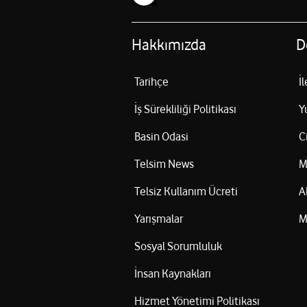
Hakkımızda
D
Tarihçe
İ
İş Sürekliliği Politikası
Y
Basin Odasi
C
Telsim News
M
Telsiz Kullanım Ücreti
A
Yarışmalar
M
Sosyal Sorumluluk
İnsan Kaynakları
Hizmet Yönetimi Politikası