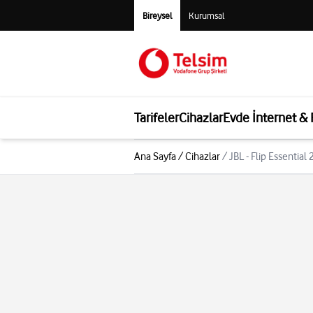
Bireysel
Kurumsal
Tarifeler
Cihazlar
Evde İnternet &
Ana Sayfa
/
Cihazlar
/
JBL - Flip Essential 