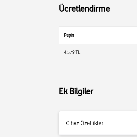
Ücretlendirme
Peşin
4.579 TL
Ek Bilgiler
Cihaz Özellikleri
Toplam güç: 20 W
Pil Ömrü: 10 saat