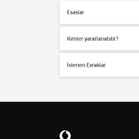
Boyutlar (GxYxD) / Ağırlık: 6 cm x 16 cm x
Esaslar
Detaylı bilgi için
tıklayınız
.
Kimler yararlanabilir?
Detaylı bilgi için
tıklayınız
.
İstenen Evraklar
Detaylı bilgi için
tıklayınız
.