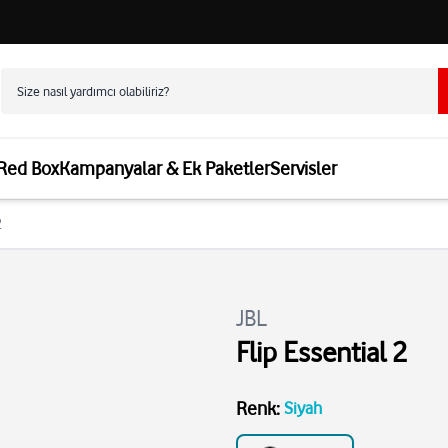
 Red Box
Kampanyalar & Ek Paketler
Servisler
2
JBL
Flip Essential 2
Renk
:
Siyah