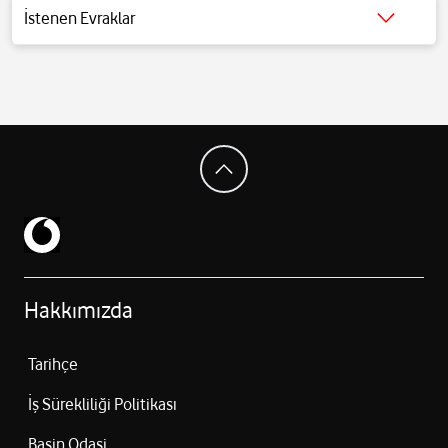
5000 mAh batarya
İstenen Evraklar
45W hızlı şarj
Detaylı bilgi için
tıklayınız
.
5G bağlantı desteği
Wi‑Fi 6 + Bluetooth 5.4
NFC desteği
USB‑C (USB 2.0) bağlantı
Ekran içi parmak izi okuyucu
Stereo hoparlör sistemi
IP68 suya ve toza dayanıklılık
162.9 × 78.2 × 7.4 mm boyutlar
196 gram ağırlık
Hakkımızda
Tarihçe
İş Sürekliliği Politikası
Basin Odasi