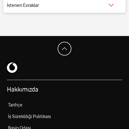
12 MP ön kamera
İstenen Evraklar
5000 mAh batarya
Detaylı bilgi için
tıklayınız
.
45W hızlı şarj
5G bağlantı desteği
Wi‑Fi 6E + Bluetooth 6.0
NFC desteği
USB‑C (USB 2.0)
Ekran içi parmak izi okuyucu
Stereo hoparlör sistemi
IP68 suya ve toza dayanıklılık
161.5 × 76.8 × 6.9 mm boyutlar
179 gram ağırlık
Hakkımızda
Tarihçe
İş Sürekliliği Politikası
Basin Odasi