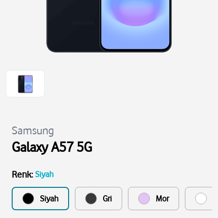
Samsung
Galaxy A57 5G
Renk
:
Siyah
Siyah
Gri
Mor
B