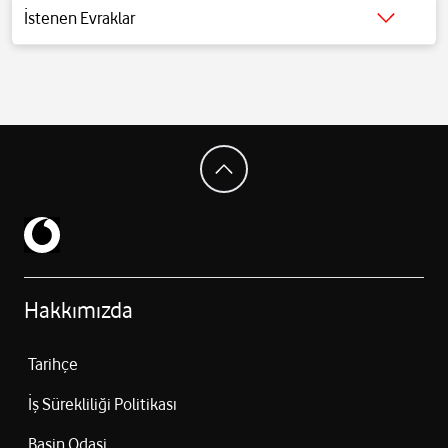
Hafıza (GB): 12
İstenen Evraklar
Depolama (GB): 256
Detaylı bilgi için
tıklayınız
.
SIM Sayısı: Çift SIM
Sim Boyutu: Nano SIM, Gömülü SIM
SIM Yuvası Tipi: SIM 1 + SIM 2 / SIM 1 + eSIM / Dual eSIM
Infra: 2G GSM, 3G WCDMA, 4G LTE FDD, 4G LTE TDD, 5G Sub6 FDD, 5G
Sub6 TDD, 5G Sub6 SDL
Hakkımızda
Tarihçe
İş Sürekliliği Politikası
Basin Odasi