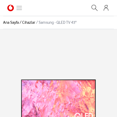
Ana Sayfa
/
Cihazlar
/
Samsung - QLED TV 43"