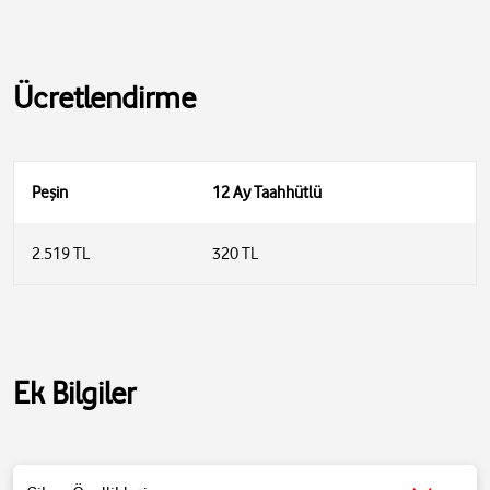
Ücretlendirme
Peşin
12 Ay Taahhütlü
2.519 TL
320 TL
Ek Bilgiler
Wi-Fi Standardı: Wi-Fi 6 (802.11ax)
Maksimum Kablosuz Hız: 2976 Mbps (2.4GHz bandında 574 Mbps,