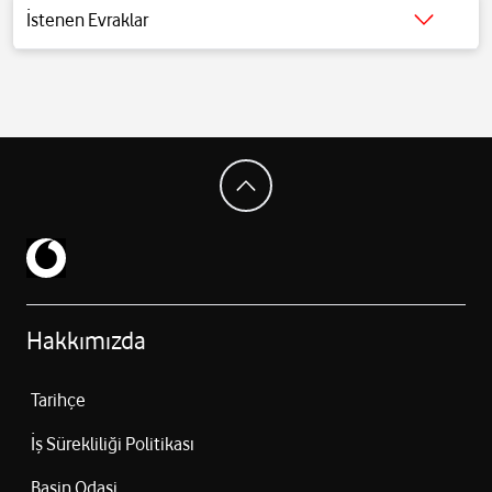
Android 15 tabanlı HyperOS 2 işletim sistemi
İstenen Evraklar
5G bağlantı desteği
Detaylı bilgi için
tıklayınız
.
Wi‑Fi + Bluetooth bağlantı
Ekran içi parmak izi okuyucu
Stereo hoparlörler (Dolby Atmos)
IP66 su ve toz dayanıklılık
7.35 mm ince tasarım
178 g hafif gövde
Hakkımızda
Tarihçe
İş Sürekliliği Politikası
Basin Odasi