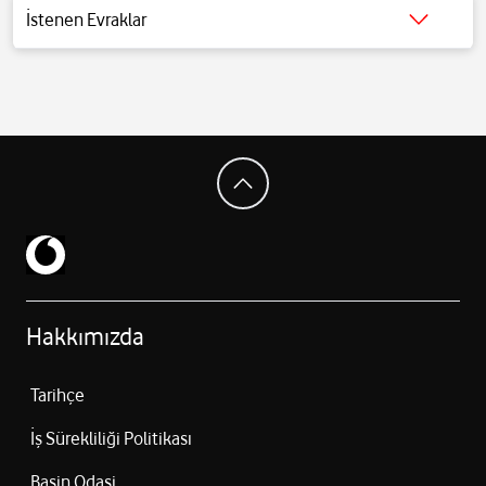
100W HyperCharge (0–100% ≈ 40 dakika)
İstenen Evraklar
22.5W ters şarj
Detaylı bilgi için
tıklayınız
.
5G, 4G LTE, VoLTE
Wi‑Fi 6 / 6E
Bluetooth 5.4
NFC
IR Blaster
Ekran içi parmak izi okuyucu
GPS / GLONASS / Galileo / Beidou / QZSS
Stereo hoparlörler
Dolby Atmos
163.3 × 78.3 × 8.2 mm
205–207 g
Hakkımızda
Tarihçe
İş Sürekliliği Politikası
Basin Odasi