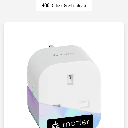
Ev Eşyaları
Wi-Fi ve Ağ
408
Cihaz Gösteriliyor
Eğlence