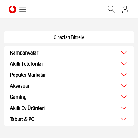
Cihazları Filtrele
Kampanyalar
Ağustos Kampanyası
Akıllı Telefonlar
Ekonomik
Popüler Markalar
Teknolojik
Apple
Aksesuar
Ekran Koruyucu
Samsung
Kulaklıklar
Gaming
Xiaomi
Hoparlörler
JBL
Oyun Konsolu
Akıllı Ev Ürünleri
Akıllı Saatler
Bosch
Oyun Aksesuarları
Powerbank ve Şarj
TV
Tablet & PC
Oyuncu Kulaklıkları
Aohi
Ses Sistemleri
Tablet
Medya Oynatıcı
Bilgisayarlar